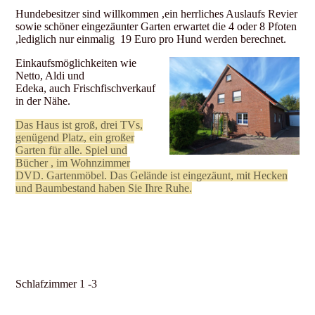
Hundebesitzer sind willkommen ,ein herrliches Auslaufs Revier
sowie schöner eingezäunter Garten erwartet die 4 oder 8 Pfoten
,lediglich nur einmalig 19 Euro pro Hund werden berechnet.
Einkaufsmöglichkeiten wie
Netto, Aldi und
Edeka, auch Frischfischverkauf
in der Nähe.
Das Haus ist groß, drei TVs,
genügend Platz, ein großer
Garten für alle. Spiel und
Bücher , im Wohnzimmer
DVD. Gartenmöbel. Das Gelände ist eingezäunt, mit Hecken
und Baumbestand haben Sie Ihre Ruhe.
Schlafzimmer 1 -3
: